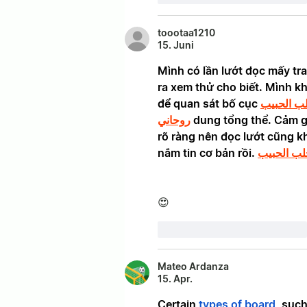
toootaa1210
15. Juni
Mình có lần lướt đọc mấy tra
ra xem thử cho biết. Mình kh
để quan sát bố cục 
ب الحبيب
روحاني
 dung tổng thể. Cảm g
rõ ràng nên đọc lướt cũng kh
nắm tin cơ bản rồi. 
لب الحبيب
😍
Gefällt mir
Antworten
Mateo Ardanza
15. Apr.
Certain 
types of board
, suc