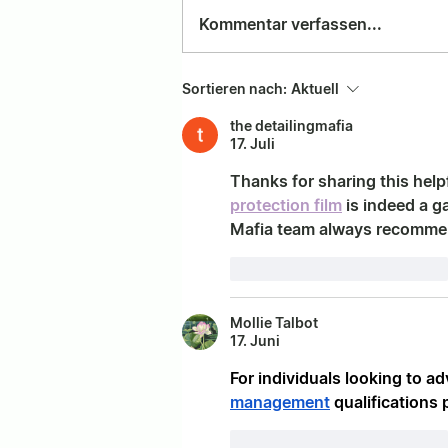
Kommentar verfassen...
FraUthENtISCh IS baCK
Sortieren nach:
Aktuell
the detailingmafia
17. Juli
Thanks for sharing this help
protection film
 is indeed a 
Mafia team always recommends
Gefällt mir
Antworten
Mollie Talbot
17. Juni
For individuals looking to ad
management
 qualifications
Gefällt mir
Antworten