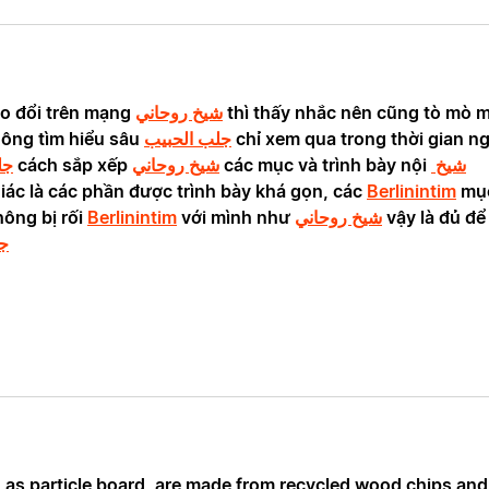
o đổi trên mạng 
شيخ روحاني
 thì thấy nhắc nên cũng tò mò 
ông tìm hiểu sâu 
جلب الحبيب
 chỉ xem qua trong thời gian n
جل
 cách sắp xếp 
شيخ روحاني
 các mục và trình bày nội 
شيخ 
iác là các phần được trình bày khá gọn, các 
Berlinintim
 mụ
ông bị rối 
Berlinintim
 với mình như 
شيخ روحاني
 vậy là đủ để
ج
h as particle board, are made from recycled wood chips and