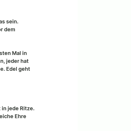
as sein.
or dem 
ten Mal in 
n, jeder hat 
e. Edel geht 
in jede Ritze. 
eiche Ehre 