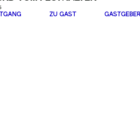
5
tGaNG
ZU GaST
GaStGEbEr