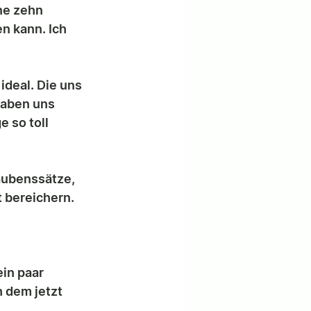
ne zehn 
n kann. Ich 
ideal. Die uns 
haben uns 
 so toll 
aubenssätze, 
 bereichern. 
in paar 
 dem jetzt 