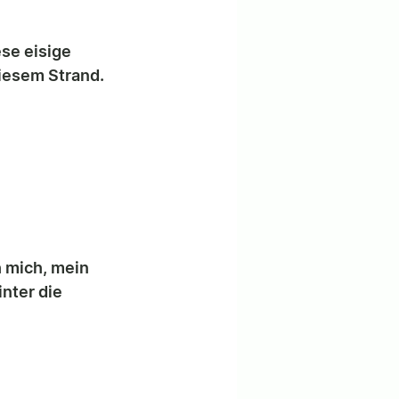
se eisige 
diesem Strand. 
 mich, mein 
nter die 