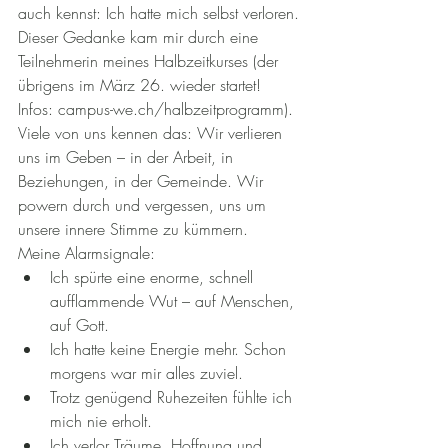
auch kennst: Ich hatte mich selbst verloren.
Dieser Gedanke kam mir durch eine 
Teilnehmerin meines Halbzeitkurses (der 
übrigens im März 26. wieder startet! 
Infos: 
campus-we.ch/halbzeitprogramm
). 
Viele von uns kennen das: Wir verlieren 
uns im Geben – in der Arbeit, in 
Beziehungen, in der Gemeinde. Wir 
powern durch und vergessen, uns um 
unsere innere Stimme zu kümmern.
Meine Alarmsignale:
Ich spürte eine enorme, schnell 
aufflammende Wut – auf Menschen, 
auf Gott.
Ich hatte keine Energie mehr. Schon 
morgens war mir alles zuviel.
Trotz genügend Ruhezeiten fühlte ich 
mich nie erholt.
Ich verlor Träume, Hoffnung und 