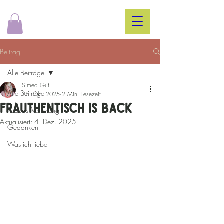
Beitrag
Alle Beiträge
Simea Gut
Alle Beiträge
28. Okt. 2025
2 Min. Lesezeit
FraUthENtISCh IS baCK
Podcast Vertiefung
Aktualisiert:
4. Dez. 2025
Gedanken
Was ich liebe