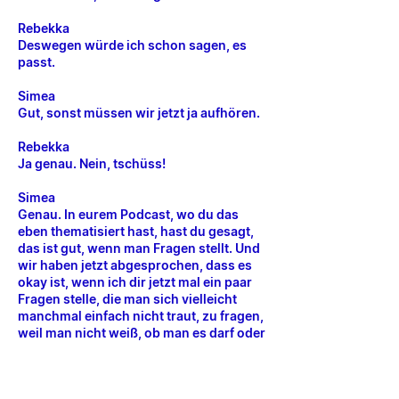
Rebekka
Deswegen würde ich schon sagen, es
passt.
Simea
Gut, sonst müssen wir jetzt ja aufhören.
Rebekka
Ja genau. Nein, tschüss!
Simea
Genau. In eurem Podcast, wo du das
eben thematisiert hast, hast du gesagt,
das ist gut, wenn man Fragen stellt. Und
wir haben jetzt abgesprochen, dass es
okay ist, wenn ich dir jetzt mal ein paar
Fragen stelle, die man sich vielleicht
manchmal einfach nicht traut, zu fragen,
weil man nicht weiß, ob man es darf oder
nicht darf. Also herzlichen Dank, dass du
das machst. Das Erste, was ich dich
fragen würde, ist, also ich und viele