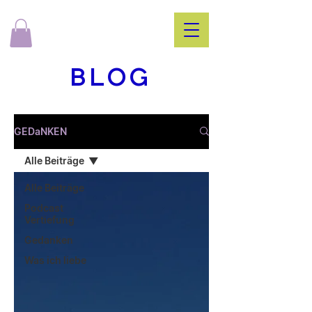
BLOG
GEDaNKEN
Alle Beiträge
Alle Beiträge
Podcast
Vertiefung
Gedanken
Was ich liebe